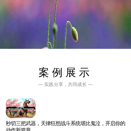
案例展示
— 实践分享，共同成长 —
秒切三把武器，天律狂想战斗系统堪比鬼泣，开启你的
动作新篇章